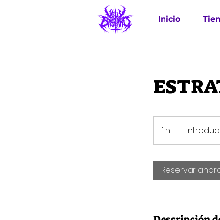
Inicio
Tie
ESTRA
Introducción
1 h
1
Introduc
Reservar ahor
Descripción de