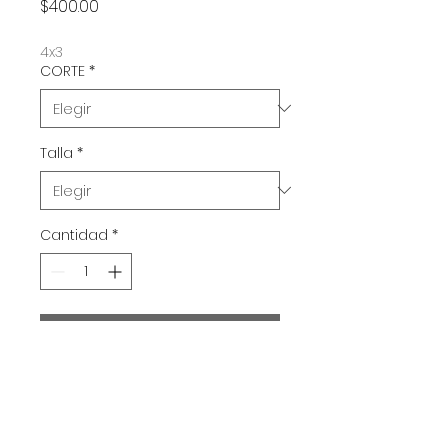
Precio
$400.00
4x3
CORTE
*
Talla
*
Cantidad
*
Agregar al carrito
WEAPONS / Zach Cregger / 2025
Este producto se enviara a partir