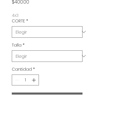
Precio
$400.00
4x3
CORTE
*
Talla
*
Cantidad
*
Agregar al carrito
SAW / James Wan / 2004
Este producto se enviara a partir