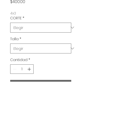
Precio
$400.00
4x3
CORTE
*
Talla
*
Cantidad
*
Agregar al carrito
ERASERHEAD / 1977 / David Lynch
Este producto se enviara a partir